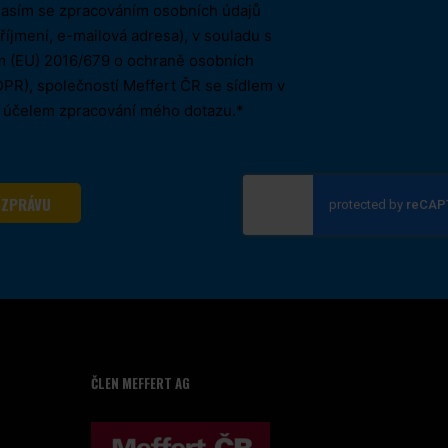
asím se zpracováním osobních údajů
říjmení, e-mailová adresa), v souladu s
m (EU) 2016/679 o ochraně osobních
PR), společností Meffert ČR se sídlem v
a účelem zpracování mého dotazu.*
 ZPRÁVU
ČLEN MEFFERT AG