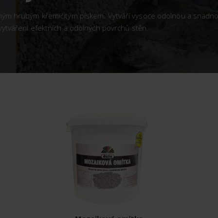
ným hrubým křemičitým pískem. Vytváří vysoce odolnou a snadn
ytváření efektních a odolných povrchů stěn.