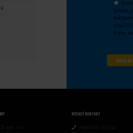
Souhl
rů
(jméno, p
Nařízení
údajů (GD
Praze, z
ODESLAT
RMY
RYCHLÝ KONTAKT
R spol. s r.o.
+420 800 156 612