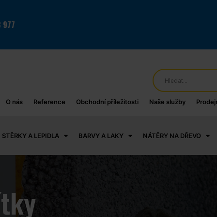
 977
0
O nás
Reference
Obchodní příležitosti
Naše služby
Prodej
 STĚRKY A LEPIDLA
BARVY A LAKY
NÁTĚRY NA DŘEVO
tky