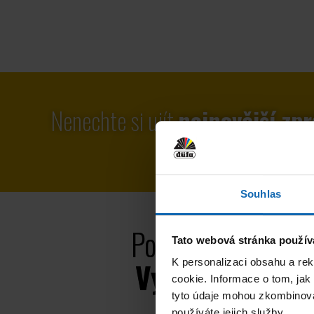
Nenechte si ujít
nejnovější zpr
Souhlas
Potřebujete porad
Tato webová stránka použív
Vyberte si své
K personalizaci obsahu a re
cookie. Informace o tom, jak
odborníka!
tyto údaje mohou zkombinovat
používáte jejich služby.