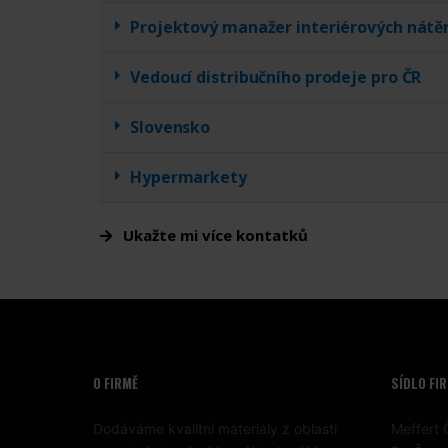
Projektový manažer interiérových nátě
Vedoucí distribučního prodeje pro ČR
Slovensko
Hypermarkety
Ukažte mi více kontatků
O FIRMĚ
SÍDLO FI
Dodáváme kvalitní materiály z oblasti
Meffert Č