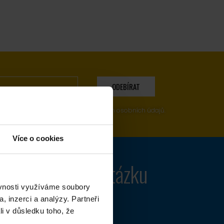
ODEBÍRAT
rat potvrzujete souhlas se zpracováním osobních údajů.
Více o cookies
ovíme každou otázku
do 24 hod!
ěvnosti využíváme soubory
, inzerci a analýzy. Partneři
li v důsledku toho, že