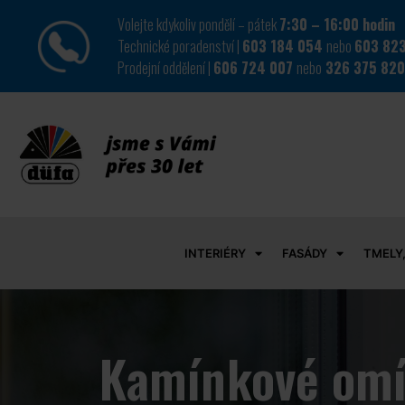
Volejte kdykoliv pondělí – pátek
7:30 – 16:00 hodin
Technické poradenství |
603 184 054
nebo
603 823
Prodejní oddělení |
606 724 007
nebo
326 375 82
INTERIÉRY
FASÁDY
TMELY,
Kamínkové omí