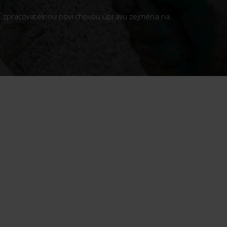
o zpracovatelnou povrchovou úpravu zejména na