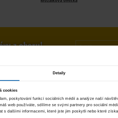
Mozaiková omítka
ávy z oboru!
Stistknutím tlačítka odebí
Detaily
it?
Zodp
á cookies
ho
klam, poskytování funkcí sociálních médií a analýze naší návšt
 náš web používáte, sdílíme se svými partnery pro sociální média
 s dalšími informacemi, které jste jim poskytli nebo které získa