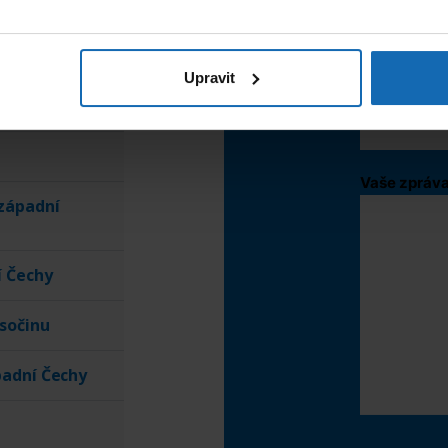
Jméno a pří
Upravit
Email
*
Vaše zpráv
západní
í Čechy
ysočinu
padní Čechy