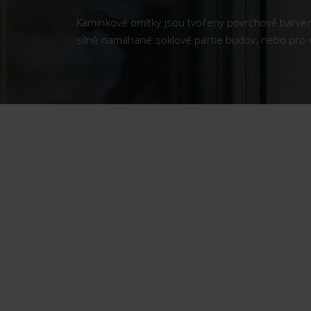
Kamínkové omítky jsou tvořeny povrchově barve
silně namáhané soklové partie budov, nebo pro v